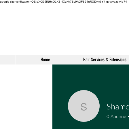
google-site-verification=QEIpXCi9JfNHnO1X3-4XzHy7Sv9AJlFS64nRODvm6Y4
gv-xjvqzox4e74
s
Home
Hair Services & Extensions
Sham
Shamook
0
Abonné