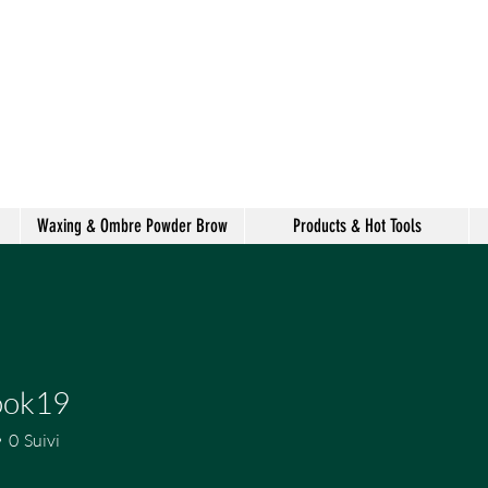
alon de coiffure
shake
Waxing & Ombre Powder Brow
Products & Hot Tools
ook19
19
0
Suivi