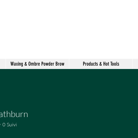
alon de coiffure
shake
Waxing & Ombre Powder Brow
Products & Hot Tools
athburn
0
Suivi