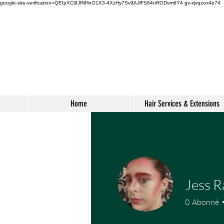
google-site-verification=QEIpXCi9JfNHnO1X3-4XzHy7Sv9AJlFS64nRODvm6Y4
gv-xjvqzox4e74
s
Home
Hair Services & Extensions
Jess R
0
Abonné