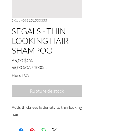
SKU : ~063151500355
SEGALS - THIN
LOOKING HAIR
SHAMPOO
Prix
65,00 $CA
65,00 $CA
/
1000ml
65,00 $CA
Hors TVA
pour
1000
Millilitres
Rupture de stock
Adds thickness & density to thin looking
hair