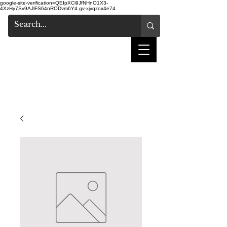
google-site-verification=QEIpXCi9JfNHnO1X3-
4XzHy7Sv9AJlFS64nRODvm6Y4
gv-xjvqzox4e74
salon de coiffure
shake