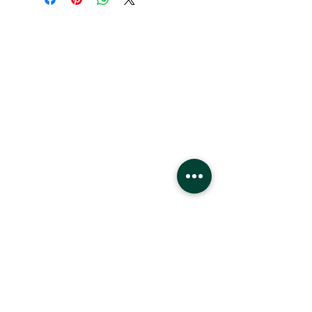
HEURES:
Lundi - Samedi
22h - 21h
Dimanche
11h - 18h
Emplacement
Centre commercial West Edmonton
8882 170
St
Edmonton, Alberta
T5T4M2
3ème phase
Devant les lions de mer, 1er étage