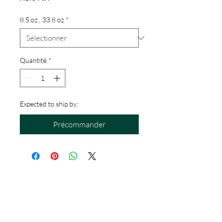
8.5 oz , 33.8 oz
*
Quantité
*
Expected to ship by:
Précommander