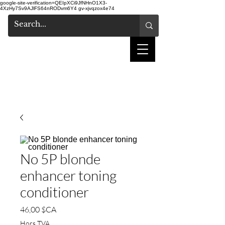
google-site-verification=QEIpXCi9JfNHnO1X3-
4XzHy7Sv9AJlFS64nRODvm6Y4
gv-xjvqzox4e74
salon de coiffure
shake
No 5P blonde
enhancer toning
conditioner
Prix
46,00 $CA
Hors TVA