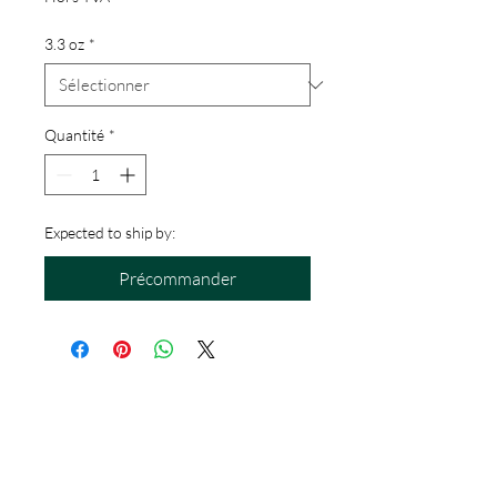
3.3 oz
*
Quantité
*
Expected to ship by:
Précommander