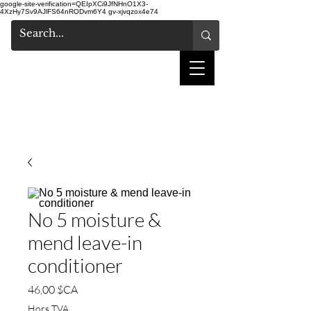
google-site-verification=QEIpXCi9JfNHnO1X3-
4XzHy7Sv9AJlFS64nRODvm6Y4
gv-xjvqzox4e74
salon de coiffure
shake
No 5 moisture &
mend leave-in
conditioner
Prix
46,00 $CA
Hors TVA