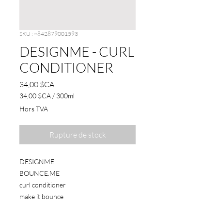
SKU : ~842879001593
DESIGNME - CURL
CONDITIONER
Prix
34,00 $CA
34,00 $CA
/
300ml
34,00 $CA
Hors TVA
pour
300
Millilitres
Rupture de stock
DESIGNME
BOUNCE.ME
curl conditioner
make it bounce