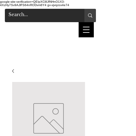
google-site-verification=QEIpXCi9JfNHnO1X3-
4XzHy7Sv9AJlFS64nRODvm6Y4
gv-xjvqzox4e74
salon de coiffure
shake