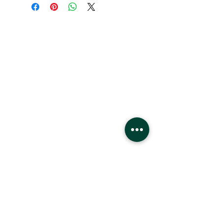
HEURES:
Lundi - Samedi
22h - 21h
Dimanche
11h - 18h
Emplacement
Centre commercial West Edmonton
8882 170
St
Edmonton, Alberta
T5T4M2
3ème phase
Devant les lions de mer, 1er étage